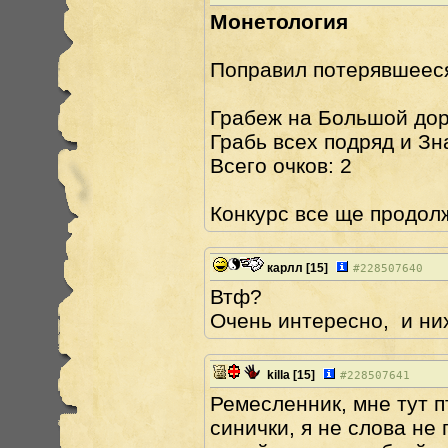
Монетология
Поправил потерявшеес
Грабеж на Большой доро
Грабь всех подряд и Зн
Всего очков: 2
Конкурс все ще продолж
карлл
[15]
#
228507640
Втф?
Очень интересно, и ни
killa
[15]
#
228507641
Ремесленник, мне тут п
синички, я не слова не п