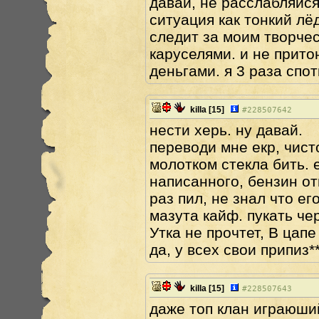
давай, не расслабляйся.
ситуация как тонкий лёд
следит за моим творчест
каруселями. и не прито
деньгами. я 3 раза спо
killa
[15]
#
228507642
нести херь. ну давай.
переводи мне екр, чисто
молотком стекла бить. 
написанного, бензин от
раз пил, не знал что ег
мазута кайф. пукать че
Утка не прочтет, B цапе
да, у всех свои припиз*
killa
[15]
#
228507643
даже топ клан играюший