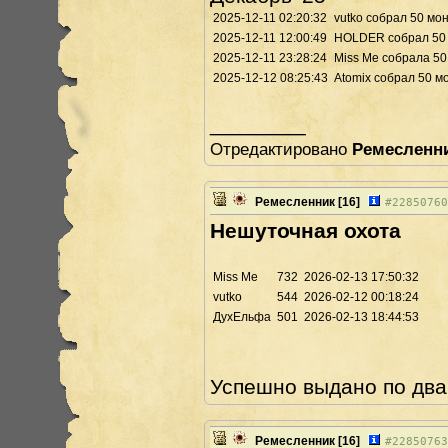
2025-12-11 02:20:32
vutko собрал 50 мо
2025-12-11 12:00:49
HOLDER собрал 50 м
2025-12-11 23:28:24
Miss Me собралa 50
2025-12-12 08:25:43
Atomix собрал 50 м
________
Отредактировано
Ремесленн
Ремесленник
[16]
#
22850760
Нешуточная охота
Miss Me
732
2026-02-13 17:50:32
vutko
544
2026-02-12 00:18:24
ДухЕльфа
501
2026-02-13 18:44:53
Успешно выдано по два
Ремесленник
[16]
#
22850763