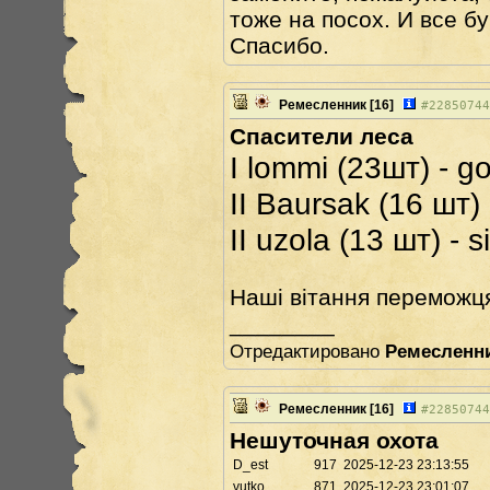
тоже на посох. И все б
Спасибо.
Ремесленник
[16]
#
22850744
Спасители леса
I lommi (23шт) - go
II Baursak (16 шт) -
II uzola (13 шт) - si
Наші вітання переможц
________
Отредактировано
Ремесленн
Ремесленник
[16]
#
22850744
Нешуточная охота
D_est
917
2025-12-23 23:13:55
vutko
871
2025-12-23 23:01:07