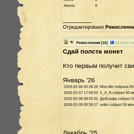
Atomix
8
________
Отредактировано
Ремесленн
Ремесленник
[16]
#
22850756
Сдай полста монет
Кто первым получит сви
Январь '26
2026-02-06 00:38:26
Miss Me собралa 50
2026-02-07 17:58:03
X_A_N собрал 50 мо
2026-02-08 08:55:52
ДухЕльфа собрал 50
2026-02-09 00:59:17
vutko собрал 50 мо
Декабрь '25