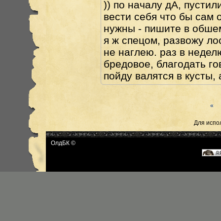
)) по началу дА, пустил
вести себя что бы сам 
нужны - пишите в обшем
я ж спецом, развожу лос
не наглею. раз в недел
бредовое, благодать го
пойду валятся в кусты, 
«
Для испо
ОлдБК ©