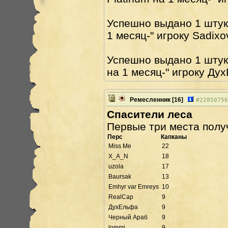
Успешно выдано 1 штук
1 месяц-" игроку Sadixo
Успешно выдано 1 штук
на 1 месяц-" игроку Ду
Ремесленник
[16]
#
22850756
Спасители леса
Первые три места полу
Перс
Капканы
Miss Me
22
X_A_N
18
uzola
17
Baursak
13
Emhyr var Emreys
10
RealCap
9
ДухЕльфа
9
Черный Араб
9
lommi
9