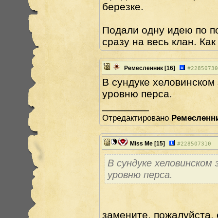
березке.
Подали одну идею по п
сразу на весь клан. Ка
Ремесленник
[16]
#
22850730
В сундуке хеловинском 
уровню перса.
________
Отредактировано
Ремесленн
Miss Me
[15]
#
228507310
В сундуке хеловинском 
уровню перса.
замените, пожалуйста, 