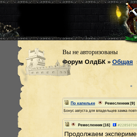
Вы не авторизованы
Форум ОлдБК
»
Общая
«
По капельке
Ремесленник
[9]
Бонус августа для владельцев замка повт
Ремесленник
[16]
#
22850730
Продолжаем эксперимен