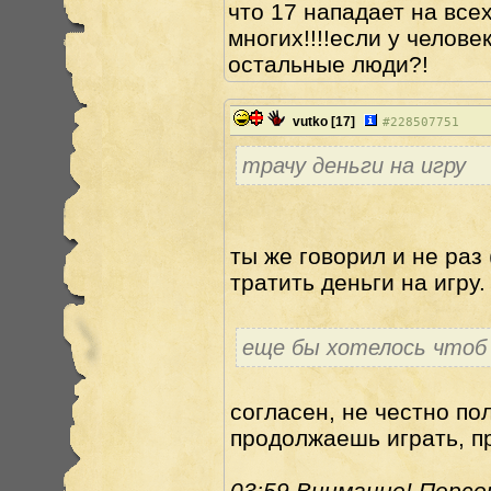
что 17 нападает на все
многих!!!!если у челов
остальные люди?!
vutko
[17]
#
228507751
трачу деньги на игру
ты же говорил и не раз 
тратить деньги на игру.
еще бы хотелось чтоб
согласен, не честно по
продолжаешь играть, п
03:59 Внимание! Персон