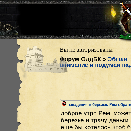
Вы не авторизованы
Форум ОлдБК
»
Общая
внимание и подумай над
нападения в березке, Рем обрат
доброе утро Рем, может
березке и трачу деньги 
еще бы хотелось чтоб б