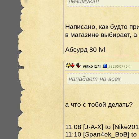
лечимую!!!
Написано, как будто пр
в магазине выбирает, а
Абсурд 80 lvl
vutko
[17]
#
228507754
нападает на всех
а что с тобой делать?
11:08 [J-A-X] to [Nike201
11:10 [Span4ek_BoB] to 