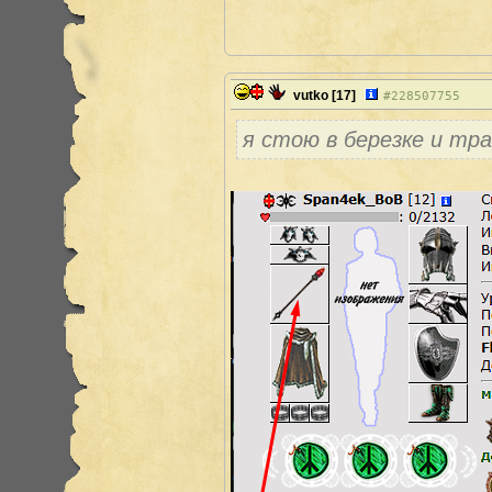
vutko
[17]
#
228507755
я стою в березке и тра