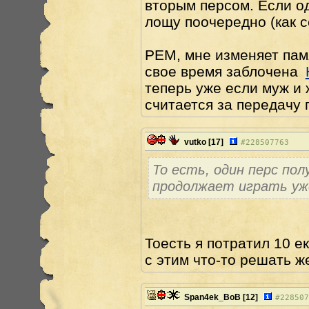
вторым персом. Если од
лощу поочередно (как с
РЕМ, мне изменяет памя
свое время заблочена
теперь уже если муж и 
считается за передачу 
vutko
[17]
#
228507763
То есть, один перс пол
продолжает играть уж
Тоесть я потратил 10 ек
с этим что-то решать же
Span4ek_BoB
[12]
#
228507