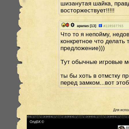
шизанутая шайка, прав
восторжествует!!!!!
apanas
[13]
#
228507765
Что то я непойму, недо
конкретное что делать 
предложение)))
Тут обычные игровые м
ты бы хоть в отмстку п
перед замком...вот этоб
Для испо
ОлдБК ©