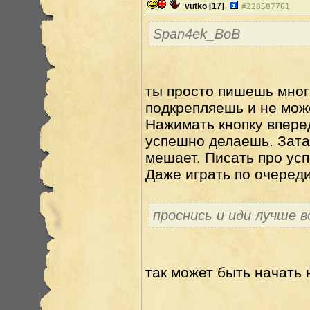
vutko
[17]
#
228507761
Span4ek_BoB
ты просто пишешь много
подкрепляешь и не мож
Нажимать кнопку вперед
успешно делаешь. Затар
мешает. Писать про усп
Даже играть по очереди
проснись и иди лучше 
так может быть начать 