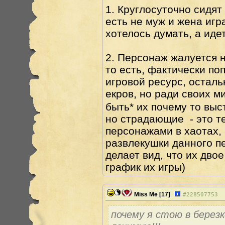
1. Круглосуточно сидят
есть не муж и жена иг
хотелось думать, а иде
2. Персонаж жалуетс
то есть, фактически по
игровой ресурс, осталь
екров, но ради своих м
быть* их почему то вы
но страдающие - это те
персонажами в хаотах, 
развлекушки данного п
делает вид, что их двое
график их игры)
Miss Me
[17]
#
228507753
почему я стою в березк