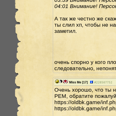
04:01 Внимание! Персон
А так же честно же скаж
ты слил хп, чтобы не на
заметил.
очень спорно у кого пло
следовательно, непонят
Miss Me
[17]
#
228507752
Очень хорошо, что ты 
РЕМ, обратите пожалуй
https://oldbk.game/inf.
https://oldbk.game/inf.