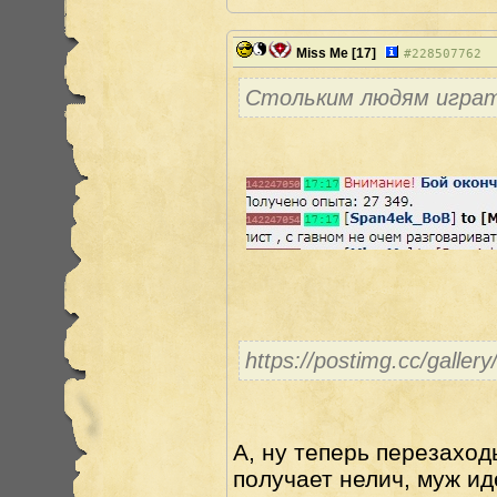
Miss Me
[17]
#
228507762
Стольким людям играт
https://postimg.cc/galle
А, ну теперь перезаход
получает нелич, муж ид