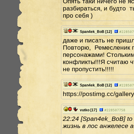
Опять таки ничего не 
разбираться, и будто т
про себя )
Span4ek_BoB
[12]
#
228507
даже и писать не пришл
Повторю, Ремесленик п
персонажами! Стольким
конфликты!!!Я считаю 
не пропустить!!!!!
Span4ek_BoB
[12]
#
228507
https://postimg.cc/galle
vutko
[17]
#
228507758
22:24 [Span4ek_BoB] to
жизнь в лос анжелесе 