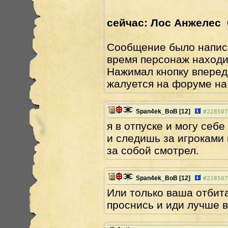
сейчас: Лос Анжелес 
Сообщение было написа
время персонаж находил
Нажимал кнопку вперед,
жалуется на форуме на
Span4ek_BoB
[12]
#
228507
я в отпуске и могу себе
и следишь за игроками 
за собой смотрел.
Span4ek_BoB
[12]
#
228507
Или только ваша отбита
проснись и иди лучше 