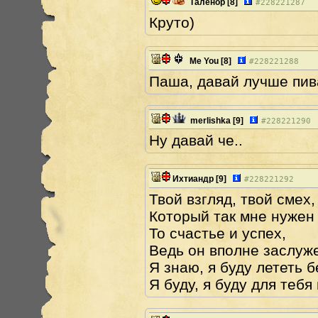
Таленор
[8]
#
228221287
Круто)
Me You
[8]
#
228221288
Паша, давай лучше пив
merlishka
[9]
#
228221290
Ну давай че..
Ихтиандр
[9]
#
228221292
Твой взгляд, твой смех,
Который так мне нужен
То счастье и успех,
Ведь он вполне заслуж
Я знаю, я буду лететь 
Я буду, я буду для теб