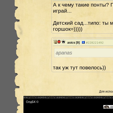
А к чему такие понты? П
играй...
Детский сад...типо: ты
горшок=)))))
asics
[9]
#
228221492
apanas
так уж тут повелось))
Для испо
ОлдБК ©