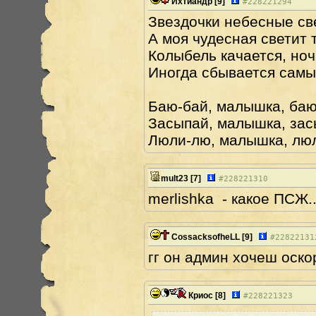
Ихтиандр
[9]
#
228221294
Звездочки небесные св
А моя чудесная светит 
Колыбель качается, ноч
Иногда сбывается самы
Баю-бай, малышка, баю
Засыпай, малышка, за
Люли-лю, малышка, лю
mult23
[7]
#
228221310
merlishka - какое ПСЖ..
CossacksofheLL
[9]
#
22822131
гг он админ хочеш оск
Криос
[8]
#
228221323