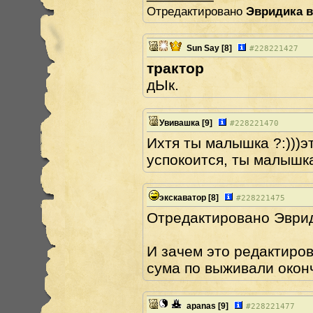
Отредактировано
Эвридика в
Sun Say
[8]
#
228221427
трактор
дЫк.
Увивашка
[9]
#
228221470
Ихтя ты малышка ?:)))эт
успокоится, ты малышка.
экскаватор
[8]
#
228221475
Отредактировано Эврид
И зачем это редактиров
сума по выживали оконч
apanas
[9]
#
228221477