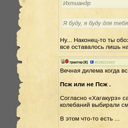
Ихтиандр
Я буду, я буду для теб
Ну... Наконец-то ты обо
все оставалось лишь на
трактор
[8]
#
228221423
Вечная дилема когда все
Псж или не Псж .
Согласно «Хагакурэ» с
колебаний выбирали см
В этом что-то есть ...
________