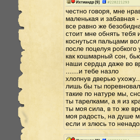
Ихтиандр
[9]
#
228221293
честно говоря, мне нра
маленькая и забавная 
все равно же безобидна
стоит мне обнять тебя и
коснуться пальцами вол
после поцелуя робкого 
как кошмарный сон, бью
наши сердца даже во вр
.......и тебе назло
хлопнув дверью ухожу...
лишь бы ты поревновала
такие по натуре мы, сн
ты тарелками, а я из к
ты моя сила, в то же в
моя радость, на душе м
если и злюсь то ненадо