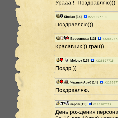
Урааа!!! Поздравляю)))
Shellae
[14]
#
228507713
Поздравляю)))
Бессонница
[13]
#
2285077
Красавчик )) грац))
Molotov
[13]
#
228507715
Поздр ))
Черный Араб
[14]
#
228507
Поздравляю..
карлл
[15]
#
228507717
День рождения персонаж