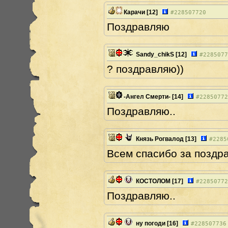
Карачи
[12]
#
228507720
Поздравляю
Sandy_chikS
[12]
#
2285077
? поздравляю))
-Ангел Смерти-
[14]
#
22850772
Поздравляю..
Князь Рогвалод
[13]
#
2285
Всем спасибо за поздравле
КОСТОЛОМ
[17]
#
22850772
Поздравляю..
ну погоди
[16]
#
228507736