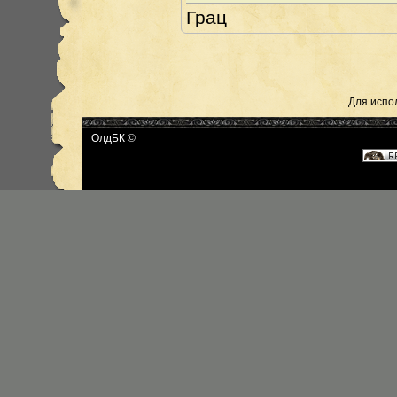
Грац
Для испо
ОлдБК ©