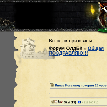
Вы не авторизованы
Форум ОлдБК
»
Общая
ПОЗДРАВЛЯЮ!!!
Князь Рогвалод покорил 13 уро
Oksi
[13]
#
228507712