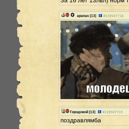
За 16 лет 13лвл) норм 
apanas
[13]
#
228507718
Городовой
[13]
#
228507719
поздравлямба